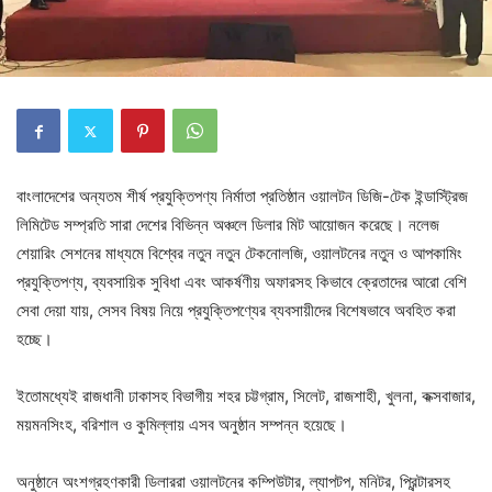
বাংলাদেশের অন্যতম শীর্ষ প্রযুক্তিপণ্য নির্মাতা প্রতিষ্ঠান ওয়ালটন ডিজি-টেক ইন্ডাস্ট্রিজ
লিমিটেড সম্প্রতি সারা দেশের বিভিন্ন অঞ্চলে ডিলার মিট আয়োজন করেছে। নলেজ
শেয়ারিং সেশনের মাধ্যমে বিশ্বের নতুন নতুন টেকনোলজি, ওয়ালটনের নতুন ও আপকামিং
প্রযুক্তিপণ্য, ব্যবসায়িক সুবিধা এবং আকর্ষণীয় অফারসহ কিভাবে ক্রেতাদের আরো বেশি
সেবা দেয়া যায়, সেসব বিষয় নিয়ে প্রযুক্তিপণ্যের ব্যবসায়ীদের বিশেষভাবে অবহিত করা
হচ্ছে।
ইতোমধ্যেই রাজধানী ঢাকাসহ বিভাগীয় শহর চট্টগ্রাম, সিলেট, রাজশাহী, খুলনা, কক্সবাজার,
ময়মনসিংহ, বরিশাল ও কুমিল্লায় এসব অনুষ্ঠান সম্পন্ন হয়েছে।
অনুষ্ঠানে অংশগ্রহণকারী ডিলাররা ওয়ালটনের কম্পিউটার, ল্যাপটপ, মনিটর, প্রিন্টারসহ