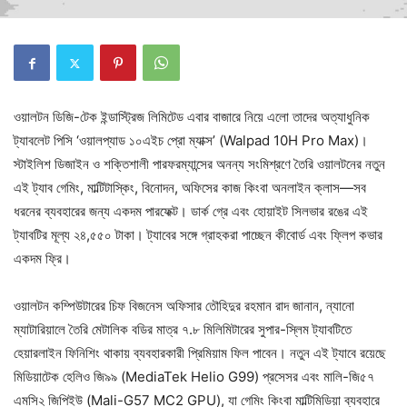
ওয়ালটন ডিজি-টেক ইন্ডাস্ট্রিজ লিমিটেড এবার বাজারে নিয়ে এলো তাদের অত্যাধুনিক
ট্যাবলেট পিসি ‘ওয়ালপ্যাড ১০এইচ প্রো ম্যাক্স’ (Walpad 10H Pro Max)।
স্টাইলিশ ডিজাইন ও শক্তিশালী পারফরম্যান্সের অনন্য সংমিশ্রণে তৈরি ওয়ালটনের নতুন
এই ট্যাব গেমিং, মাল্টিটাস্কিং, বিনোদন, অফিসের কাজ কিংবা অনলাইন ক্লাস—সব
ধরনের ব্যবহারের জন্য একদম পারফেক্ট। ডার্ক গ্রে এবং হোয়াইট সিলভার রঙের এই
ট্যাবটির মূল্য ২৪,৫৫০ টাকা। ট্যাবের সঙ্গে গ্রাহকরা পাচ্ছেন কীবোর্ড এবং ফ্লিপ কভার
একদম ফ্রি।
ওয়ালটন কম্পিউটারের চিফ বিজনেস অফিসার তৌহিদুর রহমান রাদ জানান, ন্যানো
ম্যাটারিয়ালে তৈরি মেটালিক বডির মাত্র ৭.৮ মিলিমিটারের সুপার-স্লিম ট্যাবটিতে
হেয়ারলাইন ফিনিশিং থাকায় ব্যবহারকারী প্রিমিয়াম ফিল পাবেন। নতুন এই ট্যাবে রয়েছে
মিডিয়াটেক হেলিও জি৯৯ (MediaTek Helio G99) প্রসেসর এবং মালি-জি৫৭
এমসি২ জিপিইউ (Mali-G57 MC2 GPU), যা গেমিং কিংবা মাল্টিমিডিয়া ব্যবহারে