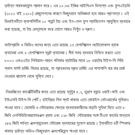
দুর্দান্ত পারফরম্যান্স প্রদান করে। এর ১০.৩৬ ইঞ্চির আইপিএস ডিসপ্লে এবং ফুলএইচডি
(২০০০ বাই ১২০০) রেজুলেশনের কারণে ভিজ্যুয়াল অভিজ্ঞতা হবে আরও প্রাণবন্ত। এই
ডিভাইসটিতে ক্যাপাসিটিভ ১০ পয়েন্ট টাচ এবং ইন-সেল ফুল ল্যামিনেশন প্রযুক্তি ব্যবহার
করা হয়েছে, যা টাচ রেসপন্সকে করে তোলে আরও নিখুঁত ও দ্রুত।
ফটোগ্রাফি ও ভিডিও কলের জন্য এতে রয়েছে ১৩ মেগাপিক্সেল অটোফোকাস ব্যাক
ক্যামেরা এবং ৮ মেগাপিক্সেল ফ্রন্ট ক্যামেরা। দীর্ঘ সময় ব্যবহার নিশ্চিত করতে এতে
৮০০০ এমএএইচ লিথিয়াম-আয়ন পলিমার ব্যাটারির সাথে ১৮ ওয়াটের টাইপ-সি পিডি
প্লাস ফাস্ট চার্জিং ফিচার রয়েছে, যা গ্রাহকদের দ্রুত চার্জিং এর পাশাপাশি বার বার চার্জ
দেওয়ার ঝামেলা থেকে মুক্তি দেবে।
নিরবচ্ছিন্ন কানেক্টিভিটির জন্য এতে রয়েছে ব্লুটুথ ৫.২, ডুয়াল ব্যান্ড ওয়াই-ফাই এবং
ইউএসবি টাইপ-সি পোর্ট। হাইব্রিড সিম স্লট থাকায় এতে মোবাইল নেটওয়ার্কের সুবিধাও
পাওয়া যাবে। মেমোরি ও স্টোরেজের ক্ষেত্রে ব্যবহারকারীদের বাড়তি সুবিধা দিতে এতে ৮
জিবি এলপিডিডিআরফোরএক্স র‌্যাম এবং ১২৮ জিবি স্টোরেজের সঙ্গে টিএফ কার্ডের মাধ্যমে
২৫৬ জিবি পর্যন্ত এক্সপ্যান্ডেবল স্টোরেজ ব্যবহারের সুযোগ রয়েছে। ট্যাবটিতে ৪টি স্পিকার
থাকায় দুর্দান্ত অডিও-ভিজ্যুয়াল এক্সপেরিয়েন্স পাওয়া যাবে।