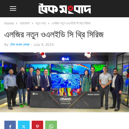
Home
গ্যাজেটস
নতুন পন্য
এলজির নতুন ওএলইডি সি থ্রি সিরিজ
এলজির নতুন ওএলইডি সি থ্রি সিরিজ
By
টেক সংবাদ ডেস্ক
-
July 4, 2024