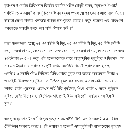
র‍্যাংগস ই-মার্টের ডিভিশনাল ডিরেক্টর ইয়ামিন শরীফ চৌধুরী বলেন, “র‍্যাংগস ই-মার্ট
প্রতিনিয়ত অত্যাধুনিক প্রযুক্তি ও ফিচার সমৃদ্ধ পণ্যগুলো গ্রাহকদের হাতে তুলে দিচ্ছে।
তাছাড়া দেশের বাজারে এলজি’র পণ্যের জনপ্রিয়তা রয়েছে। নতুন মডেলের এই টিভিগুলো
গ্রাহকদের সন্তুষ্টি করবে বলে আমি বিশ্বাস করি।”
নতুন মডেলগুলো হলো; ৬৫ ওএলইডি সি থ্রি, ৫৫ ওএলইডি সি থ্রি, ৫৫ কিউএনইডি
৮০, ৭৫ন্যানো ৭৫, ৬৫ন্যানো ৭৫, ৫৫ন্যানো ৭৫, ৫০ন্যানো ৭৫, ৪৩ন্যানো ৭৫ এবং
৪৩ইউআর ৮০৫০। নতুন এই মডেলগুলোতে আছে অত্যাধুনিক প্রযুক্তি ও ফিচারস, যার
মাধ্যমে উদ্ভাবন ও গ্রাহক সন্তুষ্টি অর্জনে এলজি’র প্রচেষ্টা প্রতিফলিত হয়েছে।
এলজি’র ওএলইডি-সি৩ সিরিজের টিভিগুলোতে যুক্ত করা হয়েছে অ্যাডভান্স ফিচার ও
ওএলইডি ডিসপ্লে প্রযুক্তি। এ টিভিতে যুক্ত করা হয়েছে আলফা নাইন জেনারেশন
ফাইভ এআই প্রসেসর, ওয়েবওস স্মার্ট টিভি প্লাটফর্ম, থিংক এআই ও ভয়েস কন্ট্রোল
সুবিধা, গেমিং ফিচার সহ এইচডিএমআই পোর্ট, ইউএসবি পোর্ট, ব্লুটুথ ও ওয়াইফাই
সুবিধা।
এছাড়াও র‌্যাংগস ই-মার্ট বিশ্বের বৃহত্তম ওএলইডি টিভি, এলজি ওএলইডি ৯৭ ইঞ্চি
টেলিভিশন সরবরাহ করছে। এই অসাধারণ মডেলটি এক্সক্লুসিভলি বাংলাদেশের র‌্যাংগস