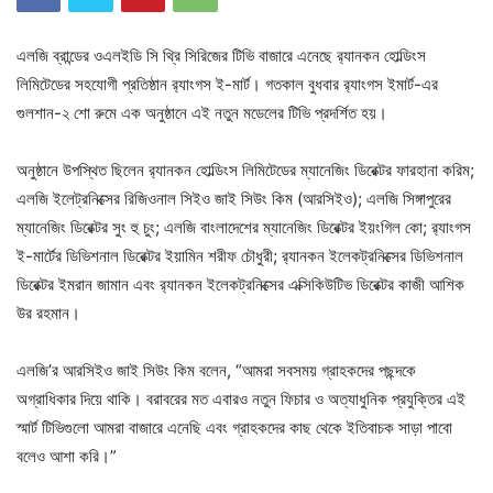
এলজি ব্রান্ডের ওএলইডি সি থ্রি সিরিজের টিভি বাজারে এনেছে র‍্যানকন হোল্ডিংস
লিমিটেডের সহযোগী প্রতিষ্ঠান র‍্যাংগস ই-মার্ট। গতকাল বুধবার র‍্যাংগস ইমার্ট-এর
গুলশান-২ শো রুমে এক অনুষ্ঠানে এই নতুন মডেলের টিভি প্রদর্শিত হয়।
অনুষ্ঠানে উপস্থিত ছিলেন র‍্যানকন হোল্ডিংস লিমিটেডের ম্যানেজিং ডিরেক্টর ফারহানা করিম;
এলজি ইলেট্রনিক্সের রিজিওনাল সিইও জাই সিউং কিম (আরসিইও); এলজি সিঙ্গাপুরের
ম্যানেজিং ডিরেক্টর সুং হু চুং; এলজি বাংলাদেশের ম্যানেজিং ডিরেক্টর ইয়ংগিল কো; র‍্যাংগস
ই-মার্টের ডিভিশনাল ডিরেক্টর ইয়ামিন শরীফ চৌধুরী; র‍্যানকন ইলেকট্রনিক্সের ডিভিশনাল
ডিরেক্টর ইমরান জামান এবং র‍্যানকন ইলেকট্রনিক্সের এক্সিকিউটিভ ডিরেক্টর কাজী আশিক
উর রহমান।
এলজি’র আরসিইও জাই সিউং কিম বলেন, “আমরা সবসময় গ্রাহকদের পছন্দকে
অগ্রাধিকার দিয়ে থাকি। বরাবরের মত এবারও নতুন ফিচার ও অত্যাধুনিক প্রযুক্তির এই
স্মার্ট টিভিগুলো আমরা বাজারে এনেছি এবং গ্রাহকদের কাছ থেকে ইতিবাচক সাড়া পাবো
বলেও আশা করি।”