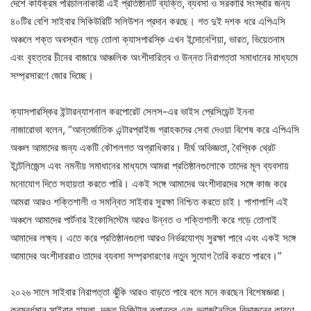
দেশে কার্যক্রম পরিচালনাকারী এই প্রতিষ্ঠানটি ব্যক্তি, ব্যবসা ও সরকারি সংস্থার জন্য
৪০টির বেশি সাইবার সিকিউরিটি সলিউশন প্রদান করছে। গত দুই দশক ধরে এপিএসি
অঞ্চলে শক্ত অবস্থান গড়ে তোলা ক্যাসপারস্কি এখন ইন্দোনেশিয়া, ভারত, ভিয়েতনাম
এবং বৃহত্তর চীনের বাজারে আঞ্চলিক অংশীদারিত্ব ও উন্নত নিরাপত্তা সমাধানের মাধ্যমে
সম্প্রসারণে জোর দিচ্ছে।
ক্যাসপারস্কির ইন্টারন্যাশনাল করপোরেট সেলস-এর ভাইস প্রেসিডেন্ট ইননা
নাজারোভা বলেন, “আন্তর্জাতিক এন্টারপ্রাইজ গ্রাহকদের সেবা দেওয়া বিশেষ করে এপিএসি
অঞ্চল আমাদের জন্য একটি কৌশলগত অগ্রাধিকার। দীর্ঘ অভিজ্ঞতা, বৈশ্বিক থ্রেট
ইন্টেলিজেন্স এবং নমনীয় সমাধানের মাধ্যমে আমরা প্রতিষ্ঠানগুলোকে তাদের মূল ব্যবসায়
মনোযোগ দিতে সহায়তা করতে পারি। একই সঙ্গে আমাদের অংশীদারদের সঙ্গে কাজ করে
আমরা আরও শক্তিশালী ও সমন্বিত সাইবার সুরক্ষা নিশ্চিত করতে চাই। পাশাপাশি এই
অঞ্চলে আমাদের পার্টনার ইকোসিস্টেম আরও উন্নত ও শক্তিশালী করে গড়ে তোলাই
আমাদের লক্ষ্য। এতে করে প্রতিষ্ঠানগুলো আরও নির্ভরযোগ্য সুরক্ষা পাবে এবং একই সঙ্গে
আমাদের অংশীদাররাও তাদের ব্যবসা সম্প্রসারণের নতুন সুযোগ তৈরি করতে পারবে।”
২০২৬ সালে সাইবার নিরাপত্তা ঝুঁকি আরও বাড়তে পারে বলে মনে করছেন বিশেষজ্ঞরা।
ক্রমবর্ধমান সাইবার হামলা, দ্রুত ডিজিটাল রূপান্তর এবং ভূরাজনৈতিক বিভাজনের কারণে