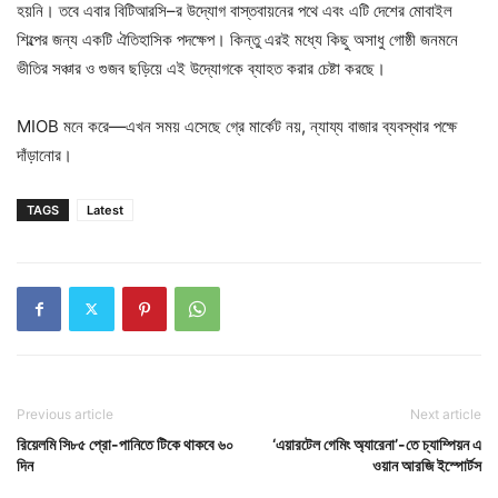
হয়নি। তবে এবার বিটিআরসি–র উদ্যোগ বাস্তবায়নের পথে এবং এটি দেশের মোবাইল
শিল্পের জন্য একটি ঐতিহাসিক পদক্ষেপ। কিন্তু এরই মধ্যে কিছু অসাধু গোষ্ঠী জনমনে
ভীতির সঞ্চার ও গুজব ছড়িয়ে এই উদ্যোগকে ব্যাহত করার চেষ্টা করছে।
MIOB মনে করে—এখন সময় এসেছে গ্রে মার্কেট নয়, ন্যায্য বাজার ব্যবস্থার পক্ষে
দাঁড়ানোর।
TAGS
Latest
Previous article
Next article
রিয়েলমি সি৮৫ প্রো-পানিতে টিকে থাকবে ৬০
‘এয়ারটেল গেমিং অ্যারেনা’-তে চ্যাম্পিয়ন এ
দিন
ওয়ান আরজি ইস্পোর্টস