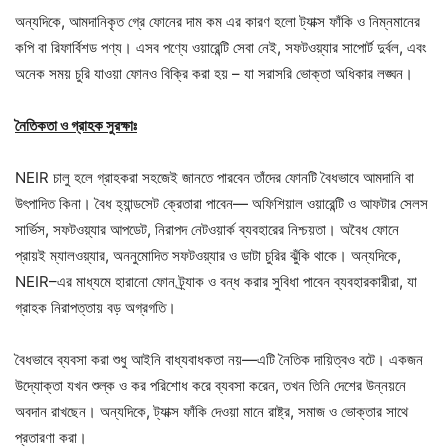
অন্যদিকে, আমদানিকৃত গ্রে ফোনের দাম কম এর কারণ হলো ট্যাক্স ফাঁকি ও নিম্নমানের
কপি বা রিফার্বিশড পণ্য। এসব পণ্যে ওয়ারেন্টি সেবা নেই, সফটওয়্যার সাপোর্ট দুর্বল, এবং
অনেক সময় চুরি যাওয়া ফোনও বিক্রি করা হয় – যা সরাসরি ভোক্তা অধিকার লঙ্ঘন।
নৈতিকতা ও গ্রাহক সুরক্ষাঃ
NEIR চালু হলে গ্রাহকরা সহজেই জানতে পারবেন তাঁদের ফোনটি বৈধভাবে আমদানি বা
উৎপাদিত কিনা। বৈধ হ্যান্ডসেট ক্রেতারা পাবেন— অফিশিয়াল ওয়ারেন্টি ও আফটার সেলস
সার্ভিস, সফটওয়্যার আপডেট, নিরাপদ নেটওয়ার্ক ব্যবহারের নিশ্চয়তা। অবৈধ ফোনে
প্রায়ই ম্যালওয়্যার, অননুমোদিত সফটওয়্যার ও ডাটা চুরির ঝুঁকি থাকে। অন্যদিকে,
NEIR–এর মাধ্যমে হারানো ফোন ট্র্যাক ও বন্ধ করার সুবিধা পাবেন ব্যবহারকারীরা, যা
গ্রাহক নিরাপত্তায় বড় অগ্রগতি।
বৈধভাবে ব্যবসা করা শুধু আইনি বাধ্যবাধকতা নয়—এটি নৈতিক দায়িত্বও বটে। একজন
উদ্যোক্তা যখন শুল্ক ও কর পরিশোধ করে ব্যবসা করেন, তখন তিনি দেশের উন্নয়নে
অবদান রাখছেন। অন্যদিকে, ট্যাক্স ফাঁকি দেওয়া মানে রাষ্ট্র, সমাজ ও ভোক্তার সাথে
প্রতারণা করা।