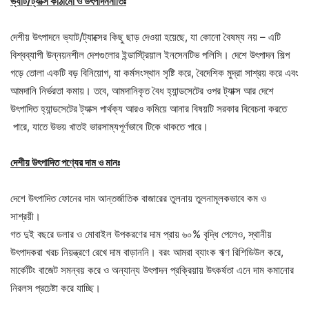
ভ্যাট/ট্যাক্স কাঠামো ও উৎপাদননীতিঃ
দেশীয় উৎপাদনে ভ্যাট/ট্যাক্সের কিছু ছাড় দেওয়া হয়েছে, যা কোনো বৈষম্য নয় – এটি
বিশ্বব্যাপী উন্নয়নশীল দেশগুলোর ইন্ডাস্ট্রিয়াল ইনসেনটিভ পলিসি। দেশে উৎপাদন শিল্প
গড়ে তোলা একটি বড় বিনিয়োগ, যা কর্মসংস্থান সৃষ্টি করে, বৈদেশিক মুদ্রা সাশ্রয় করে এবং
আমদানি নির্ভরতা কমায়। তবে, আমদানিকৃত বৈধ হ্যান্ডসেটের ওপর ট্যাক্স আর দেশে
উৎপাদিত হ্যান্ডসেটের ট্যাক্স পার্থক্য আরও কমিয়ে আনার বিষয়টি সরকার বিবেচনা করতে
পারে, যাতে উভয় খাতই ভারসাম্যপূর্ণভাবে টিকে থাকতে পারে।
দেশীয় উৎপাদিত পণ্যের দাম ও মানঃ
দেশে উৎপাদিত ফোনের দাম আন্তর্জাতিক বাজারের তুলনায় তুলনামূলকভাবে কম ও
সাশ্রয়ী।
গত দুই বছরে ডলার ও মোবাইল উপকরণের দাম প্রায় ৬০% বৃদ্ধি পেলেও, স্থানীয়
উৎপাদকরা খরচ নিয়ন্ত্রণে রেখে দাম বাড়াননি। বরং আমরা ব্যাংক ঋণ রিশিডিউল করে,
মার্কেটিং বাজেট সমন্বয় করে ও অন্যান্য উৎপাদন প্রক্রিয়ায় উৎকর্ষতা এনে দাম কমানোর
নিরলস প্রচেষ্টা করে যাচ্ছি।