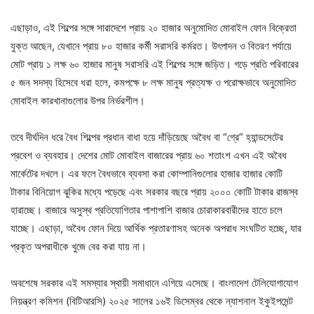
এছাড়াও, এই শিল্পের সঙ্গে সারাদেশে প্রায় ২০ হাজার অনুমোদিত মোবাইল ফোন বিক্রেতা
যুক্ত আছেন, যেখানে প্রায় ৮০ হাজার কর্মী সরাসরি কর্মরত। উৎপাদন ও বিতরণ পর্যায়ে
মোট প্রায় ১ লক্ষ ৬০ হাজার মানুষ সরাসরি এই শিল্পের সঙ্গে জড়িত। গড়ে প্রতি পরিবারের
৫ জন সদস্য হিসেবে ধরা হলে, কমপক্ষে ৮ লক্ষ মানুষ প্রত্যক্ষ ও পরোক্ষভাবে অনুমোদিত
মোবাইল কারখানাগুলোর উপর নির্ভরশীল।
তবে দীর্ঘদিন ধরে বৈধ শিল্পের প্রধান বাধা হয়ে দাঁড়িয়েছে অবৈধ বা “গ্রে” হ্যান্ডসেটের
প্রবেশ ও ব্যবহার। দেশের মোট মোবাইল বাজারের প্রায় ৬০ শতাংশ এখন এই অবৈধ
মার্কেটের দখলে। এর ফলে বৈধভাবে ব্যবসা করা কোম্পানিগুলোর হাজার হাজার কোটি
টাকার বিনিয়োগ ঝুকির মধ্যে পড়েছে এবং সরকার বছরে প্রায় ২০০০ কোটি টাকার রাজস্ব
হারাচ্ছে। বাজারে অসুস্থ প্রতিযোগিতার পাশাপাশি বাজার চোরাকারবারীদের হাতে চলে
যাচ্ছে। এছাড়া, অবৈধ ফোন দিয়ে আর্থিক প্রতারণাসহ অনেক অপরাধ সংঘটিত হচ্ছে, যার
প্রকৃত অপরাধীকে খুজে বের করা যায় না।
অবশেষে সরকার এই সমস্যার স্থায়ী সমাধানে এগিয়ে এসেছে। বাংলাদেশ টেলিযোগাযোগ
নিয়ন্ত্রণ কমিশন (বিটিআরসি) ২০২৫ সালের ১৬ই ডিসেম্বর থেকে ন্যাশনাল ইকুইপমেন্ট