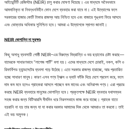
আইডেন্টিটি রেজিস্টার (NEIR) চালু করার ঘোষণা দিয়েছে। এর মাধ্যমে অবৈধভাবে
আমদানিকৃত বা নিবন্ধনবিহীন ফোন দেশে ব্যবহার করা যাবে না। এই উদ্যোগের ফলে
সরকারের হাজার কোটি টাকার রাজস্ব আয় নিশ্চিত হবে এবং বাজারে শৃঙ্খলা ফিরে আসবে
এবং ভোক্তার অধিকার সুনিশ্চিত হবে। আমরা এ উদ্যোগকে স্বাগত জানাই।
NEIR ভোগান্তি না সুরক্ষাঃ
কিছু অসাধু ব্যবসায়ী গোষ্ঠী NEIR–এর বিরুদ্ধে বিভ্রান্তি ও ভয় ছড়ানোর চেষ্টা করছে—
যাদেরকে সাধারণভাবে “লাগেজ পার্টি” বলা হয়। এদের মাধ্যমে দেশে চোরাই, নকল, কপি ও
রিফার্বিশড হ্যান্ডসেটের ব্যবসা গড়ে উঠেছে। এতে সরকার রাজস্ব হারাচ্ছে, আর প্রতারিত
হচ্ছে সাধারণ মানুষ। কারণ এসব পণ্য ট্যাক্স ও ভ্যাট ফাঁকি দিয়ে দেশে প্রবেশ করে, ফলে
দাম কম মনে হলেও গ্রাহকরা আসলে পাচ্ছেন কম মানের এবং অনিরাপদ পণ্য। এরা প্রচার
করছে NEIR ব্যবহারে মানুষের ভোগান্তি হবে। প্রকৃতপক্ষে NEIR ব্যবহার যথাসম্ভব
সহজ করার জন্য বিটিআরসি দীর্ঘদিন ধরে নিরলসভাবে কাজ করে যাচ্ছে। গ্রাহক যাতে
হয়রানি না হয় তার জন্য যা যা করার দরকার আমাদের দিক থেকে আমরাও তা করবো। তাই
এই ভয় অমুলক।