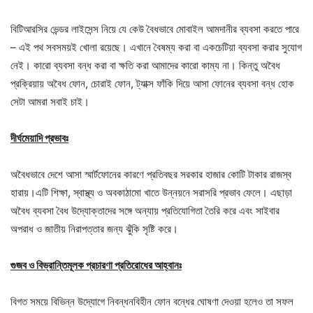
বিটিআরসির ভেন্ডর লাইসেন্স নিয়ে যে কেউ বৈধভাবে মোবাইল আমদানীর ব্যবসা করতে পারে
– এই পথ সবসময়ই খোলা রয়েছে। এখানে বৈষম্য করা বা একচেটিয়া ব্যবসা করার সুযোগ
নেই। কারো ব্যবসা বন্ধ করা বা ক্ষতি করা আমাদের কারো কাম্য না। কিন্তু অবৈধ
প্রক্রিয়ায় অবৈধ ফোন, চোরাই ফোন, ট্যাক্স ফাঁকি দিয়ে আসা ফোনের ব্যবসা বন্ধ হোক
সেটা আমরা সবাই চাই।
দীর্ঘমেয়াদি প্রভাবঃ
অবৈধভাবে দেশে আসা স্মার্টফোনের কারণে প্রতিবছর সরকার হাজার কোটি টাকার রাজস্ব
হারায়।এটি শিক্ষা, স্বাস্থ্য ও অবকাঠামো খাতে উন্নয়নে সরাসরি প্রভাব ফেলে। এছাড়া
অবৈধ ব্যবসা বৈধ উদ্যোক্তাদের সঙ্গে অন্যায় প্রতিযোগিতা তৈরি করে এবং সাইবার
অপরাধ ও জাতীয় নিরাপত্তার জন্য ঝুঁকি সৃষ্টি করে।
গুজব ও বিভ্রান্তিমূলক প্রচারণা প্রতিরোধের আহ্বানঃ
বিগত সময়ে বিভিন্ন উদ্যোগে নিবন্ধনবিহীন ফোন বন্ধের ঘোষণা দেওয়া হলেও তা সফল