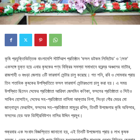
কৃষি প্রযুক্তিভিত্তিক বাংলাদেশি স্টার্টআপ প্রতিষ্ঠান ‘ফসল ডটকম লিমিটেড’ ও ‘সেফ’
একসঙ্গে যুক্ত হয়ে এবার কৃষকের পণ্য বিক্রির সমস্যা সমাধানে বরেন্দ্র অঞ্চলের নাটোর,
রাজশাহী ও বগুড়া জেলায় ৩টি ফারমার্স সেন্টার চালু করেছে। গত শনি, রবি ও সোমবার প্রায়
তিন শতাধিক কৃষকের উপস্থিতিতে ফসল ফারমার্স সেন্টারগুলো চালু করা হয়। এ সময়
উপস্থিত ছিলেন সেফের প্রতিষ্ঠাতা আরিফা জেসমিন কণিকা, ফসলের প্রতিষ্ঠাতা ও সিইও
সাকিব হোসাইন, সেফের সহ-প্রতিষ্ঠাতা নাসিমা আক্তার নিশা, সিংড়া পৌর মেয়র মো
জান্নাতুল ফেরদৌস, ফসলের সহ-প্রতিষ্ঠাতা মামুনুর রশিদ, তিনটি উপজেলার কৃষি অফিসার,
ফসলের হেড অফ ডিস্ট্রিবিউশন নাসির উদ্দিন প্রমুখ।
শুক্রবার এক সংবাদ বিজ্ঞপ্তিতে জানানো হয়, এই তিনটি উপজেলায় প্রায় ৪ লাখ কৃষক
রয়েছে। এসব কৃষকের কৃষি পণ্য বিভিন্ন মধ্যস্থতাকারীর মাধ্যমে দেশের বিভিন্ন ক্রেতার