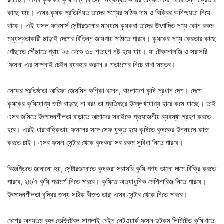
কাছে যায়। এসব কৃষক প্রতিনিয়ত তাদের পণ্যের সঠিক দাম ও বিক্রির অনিশ্চয়তা নিয়ে
থাকে। এই ফসল ফারমার্স সেন্টারগুলোর মাধ্যমে কৃষকরা তাদের উৎপাদিত পণ্য কোন রকম
মধ্যস্থতাকারী ছাড়াই দেশের বিভিন্ন জায়গায় পাঠাতে পারবে। কৃষকের পণ্য ক্রেতার কাছে
পৌঁছাতে পৌঁছাতে প্রায় ২৫ থেকে ৩০ শতাংশ নষ্ট হয়ে যায়। যা টেকনোলজি ও সরাসরি
‘ফসল’ এর সাপ্লাই চেইন ব্যবহার করলে ৪ শতাংশের নিচে রাখা সম্ভব।
সেফের প্রতিষ্ঠাতা আরিফা জেসমিন কণিকা বলেন, বাংলাদেশ কৃষি প্রধান দেশ। দেশে
কৃষকের কৃষিযোগ্য জমি বাড়ছে না বরং তা প্রতিবছর উল্লেখযোগ্য হারে কমে যাচ্ছে। তাই
এসব জমিতে উৎপাদনশীলতা বাড়াতে আমাদের সবাইকে প্রয়োজনীয় ব্যবস্থা গ্রহণ করতে
হবে। এরই ধারাবাহিকতায় ফসলের সঙ্গে সেফ যুক্ত হয়ে কৃষিতে কৃষকের উন্নয়নে কাজ
করতে চাই। এসব ফসল সেন্টার থেকে কৃষকরা সব রকম সুবিধা নিতে পারবে।
বিজ্ঞপ্তিতে জানানো হয়, সেন্টারগুলোতে কৃষকরা সরাসরি কৃষি পণ্য ভালো দামে বিক্রি করতে
পারবে, ২৪/৭ কৃষি পরামর্শ নিতে পারবে। কৃষিতে অত্যাধুনিক মেশিনারিজ নিতে পারবে।
উৎপাদনশীলতা বৃদ্ধির জন্য সঠিক বীজও তারা এসব সেন্টার থেকে নিতে পারবে।
দেশের অন্যতম বৃহৎ ভেজিটেবল সাপ্লাই চেইন নেটওয়ার্ক ফসল ডটকম লিমিটেড কৃষিখাতে