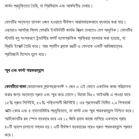
কার্বন প্রযুক্তিতে তৈরি, যা প্রিমিয়াম এবং আর্কষণীয় দেখায়।
ফোনটির অত্যন্ত হালকা ওজন হওয়াতে দীর্ঘক্ষণ আরামদায়কভাবে ব্যবহার করা যায়।
এছাড়াও আলট্রা স্লিম ফোরডি ইনফিনিটি কার্ভড স্ক্রিন দেখতেও বেশ আধুনিক। ফোনটির
স্ট্যারি ব্লু সংস্করণে ইন্ডাস্ট্রি ফার্স্ট হলোগ্রাফিক প্রক্রিয়া ব্যবহার করা হয়েছে, যা
থ্রিডি ইফেক্ট তৈরি করে। আর স্যাটিন ব্ল্যাক রঙটি এ ফোনকে একটি আভিজাত্যের
প্রতিচ্ছবি হিসেবে তুলে ধরে।
স্মুথ এবং ফাস্ট
পারফরম্যান্স
ফোনটিতে থাকা
কোয়ালকম স্ন্যাপড্রাগন® ৭ জেন ৩ এই ফোনে একাধিক কাজ পরিচালনা
করার জন্য অত্যন্ত দ্রুত এবং স্মুথ করে তোলে। ভিভো ভি৫০ ফাইভজি এ পাওয়া যাবে
১৫% দ্রুত সিপিইউ, ৫০% শক্তিশালী জিপিইউ। এর প্রসেসরটি নির্মিত ২.৬ গিগাহার্জ
অক্টা-কোর এবং ৪ ন্যানোমিটার প্রযুক্তিতে, যা ফাস্ট এবং স্মুথ পারফরম্যান্স নিশ্চিত করে।
স্মার্টফোনটির রম স্পেস ব্যবহার করে এর ১২ জিবি র‍্যাম কাজে লাগিয়ে একসাথে প্রায়
৪০টি অ্যাপ চালানো সম্ভব হয়। এটি দীর্ঘক্ষণ ব্যবহারের পরেও দ্রুত পারফরম্যান্স প্রদান
করে।