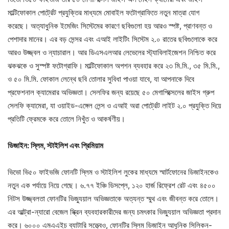
মাল্টিফোকাল পোর্ট্রেট প্রযুক্তির মাধ্যমে মোবাইল ফটোগ্রাফিতে নতুন মাত্রা যোগ
করেছে। অত্যাধুনিক ইমেজিং সিস্টেমের কারণে ছবিগুলো হয় আরও স্পষ্ট, প্রাণবন্ত ও
পেশাদার মানের। এর বড় সেন্সর এবং এআই লাইটিং সিস্টেম ২.০ রাতের ছবিগুলোকে করে
আরও উজ্জ্বল ও ন্যাচারাল। আর ডিএসএলআর লেভেলের স্ট্যাবিলাইজেশন নিশ্চিত করে
ঝকঝকে ও সুস্পষ্ট ফটোগ্রাফি। মাল্টিফোকাল অপশন ব্যবহার করে ২৩ মি.মি., ৩৫ মি.মি.,
ও ৫০ মি.মি. ফোকাল লেন্থে ছবি তোলার সুবিধা পাওয়া যাবে, যা আপনাকে দিবে
প্রফেশনাল ক্যামেরার অভিজ্ঞতা। সেলফির জন্য রয়েছে ৫০ মেগাপিক্সেলের জাইস গ্রুপ
সেলফি ক্যামেরা, যা ওয়াইড-এঙ্গেল লেন্স ও এআই অরা পোর্ট্রেট লাইট ২.০ প্রযুক্তি দিয়ে
প্রতিটি ফ্রেমকে করে তোলে নিখুঁত ও আকর্ষণীয়।
ডিজাইন
:
স্লিম
,
স্টাইলিশ এবং প্রিমিয়াম
ভিভো ভি৫০ ফাইভজি ফোনটি স্লিম ও স্টাইলিশ লুকের মাধ্যমে স্মার্টফোনের ডিজাইনকেও
নতুন এক পর্যায়ে নিয়ে গেছে। ৬.৭৭ ইঞ্চি ডিসপ্লে, ১২০ হার্জ রিফ্রেশ রেট এবং ৪৫০০
নিটস উজ্জ্বলতা ফোনটির ভিজ্যুয়াল অভিজ্ঞতাকে অত্যন্ত স্মুথ এবং জীবন্ত করে তোলে।
এর আল্ট্রা-ন্যারো বেজেল স্ক্রিন ব্যবহারকারীদের জন্য চমৎকার ভিজ্যুয়াল অভিজ্ঞতা প্রদান
করে। ৬০০০ এমএএইচ ব্যাটারি সত্ত্বেও, ফোনটির স্লিম ডিজাইন আধুনিক সিলিকন-