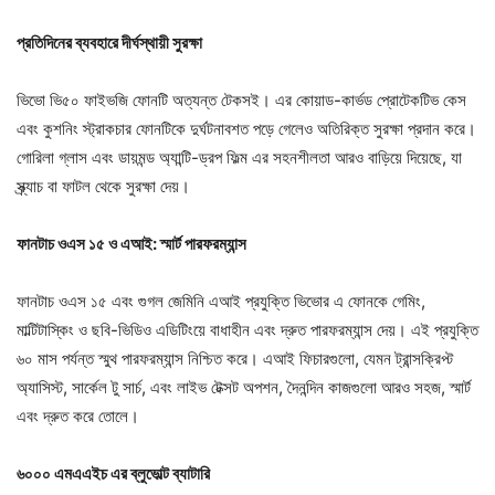
প্রতিদিনের ব্যবহারে দীর্ঘস্থায়ী সুরক্ষা
ভিভো ভি৫০ ফাইভজি ফোনটি অত্যন্ত টেকসই। এর কোয়াড-কার্ভড প্রোটেকটিভ কেস
এবং কুশনিং স্ট্রাকচার ফোনটিকে দুর্ঘটনাবশত পড়ে গেলেও অতিরিক্ত সুরক্ষা প্রদান করে।
গোরিলা গ্লাস এবং ডায়মন্ড অ্যান্টি-ড্রপ ফিল্ম এর সহনশীলতা আরও বাড়িয়ে দিয়েছে, যা
স্ক্র্যাচ বা ফাটল থেকে সুরক্ষা দেয়।
ফানটাচ ওএস ১৫ ও এআই
:
স্মার্ট পারফরম্যান্স
ফানটাচ ওএস ১৫ এবং গুগল জেমিনি এআই প্রযুক্তি ভিভোর এ ফোনকে গেমিং,
মাল্টিটাস্কিং ও ছবি-ভিডিও এডিটিংয়ে বাধাহীন এবং দ্রুত পারফরম্যান্স দেয়। এই প্রযুক্তি
৬০ মাস পর্যন্ত স্মুথ পারফরম্যান্স নিশ্চিত করে। এআই ফিচারগুলো, যেমন ট্রান্সক্রিপ্ট
অ্যাসিস্ট, সার্কেল টু সার্চ, এবং লাইভ টেক্সট অপশন, দৈনন্দিন কাজগুলো আরও সহজ, স্মার্ট
এবং দ্রুত করে তোলে।
৬০০০ এমএএইচ এর ব্লুভোল্ট ব্যাটারি