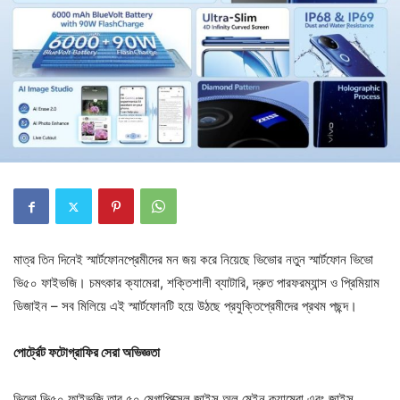
মাত্র তিন দিনেই স্মার্টফোনপ্রেমীদের মন জয় করে নিয়েছে ভিভোর নতুন স্মার্টফোন ভিভো
ভি৫০ ফাইভজি। চমৎকার ক্যামেরা, শক্তিশালী ব্যাটারি, দ্রুত পারফরম্যান্স ও প্রিমিয়াম
ডিজাইন – সব মিলিয়ে এই স্মার্টফোনটি হয়ে উঠছে প্রযুক্তিপ্রেমীদের প্রথম পছন্দ।
পোর্ট্রেট ফটোগ্রাফির সেরা অভিজ্ঞতা
ভিভো ভি৫০ ফাইভজি তার ৫০ মেগাপিক্সেল জাইস অল মেইন ক্যামেরা এবং জাইস