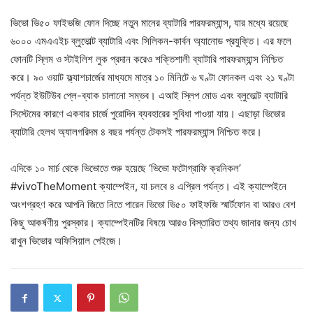
ভিভো ভি৫০ ফাইভজি ফোন দিচ্ছে নতুন মানের ব্যাটারি পারফরম্যান্স, যার মধ্যে রয়েছে
৬০০০ এমএএইচ ব্লুভোল্ট ব্যাটারি এবং সিলিকন-কার্বন অ্যানোড প্রযুক্তি। এর ফলে
ফোনটি স্লিম ও স্টাইলিশ লুক প্রদান করেও শক্তিশালী ব্যাটারি পারফরম্যান্স নিশ্চিত
করে। ৯০ ওয়াট ফ্ল্যাশচার্জের মাধ্যমে মাত্র ১০ মিনিটে ৬ ঘণ্টা ফোনকল এবং ২১ ঘণ্টা
পর্যন্ত ইউটিউব প্লে-ব্যাক চালানো সম্ভব। এআই স্লিপ মোড এবং ব্লুভোল্ট ব্যাটারি
সিস্টেমের কারণে একবার চার্জে পুরোদিন ব্যবহারের সুবিধা পাওয়া যায়। এছাড়া ভিভোর
ব্যাটারি হেলথ অ্যালগরিদম ৪ বছর পর্যন্ত টেকসই পারফরম্যান্স নিশ্চিত করে।
এদিকে ১০ মার্চ থেকে ভিভোতে শুরু হয়েছে ‘ভিভো ফটোগ্রাফি ক্রনিকল’
#vivoTheMoment ক্যাম্পেইন, যা চলবে ৪ এপ্রিল পর্যন্ত। এই ক্যাম্পেইনে
অংশগ্রহণ করে আপনি জিতে নিতে পারেন ভিভো ভি৫০ ফাইফজি স্মার্টফোন বা আরও বেশ
কিছু আকর্ষণীয় পুরস্কার। ক্যাম্পেইনটির বিষয়ে আরও বিস্তারিত তথ্য জানার জন্য চোখ
রাখুন ভিভোর অফিসিয়াল পেইজে।