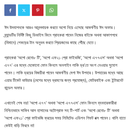
ঈদ উদযাপনকে আরও আনন্দদায়ক করতে অপো নিয়ে এসেছে আকর্ষণীয় ঈদ অফার।
ব্র্যান্ডটির নির্দিষ্ট কিছু ডিভাইস কিনে গ্রাহকরা পাবেন নিজের বাইকে অথবা আকাশপথে
(বিমানে) শেকড়ের টান অনুভব করতে প্রিয়জনের কাছে পৌঁছে যেতে।
গ্রাহকরা ‘অপো রেনো৮ টি’, ‘অপো এফ২১ প্রো ফাইভজি’, ‘অপো এ৭৭এস’ অথবা ‘অপো
এ৭৭’ এর মধ্যে যেকোনো ফোন কিনলে অনলাইন লাকি ড্র’তে অংশ নেওয়ার সুযোগ
পাবেন। লাকি ড্রয়ের বিজয়ীরা পাবেন আকর্ষণীয় মেগা ঈদ উপহার। উপহারের মধ্যে আছে
এয়ার টিকেট ভাউচার (দেশের মধ্যে ভ্রমণের জন্য প্রযোজ্য), মোটরবাইক এবং ইন্টারনেট
বান্ডেল অফার।
এখানেই শেষ নয়! ‘অপো এ৭৭’ অথবা ‘অপো এ৭৭এস’ ফোন কিনলে ব্যবহারকারীরা
নিশ্চিতভাবে সাকিব আল হাসানের অটোগ্রাফ সহ টি-শার্ট এবং ‘অপো রেনো৮ টি’ অথবা
‘অপো এফ২১’ প্রো ফাইভজি ক্রয়ের সময় লিমিটেড এডিশন গিফট বক্স পাবেন। খালি হাতে
কেউই বাড়ি ফিরবে না!