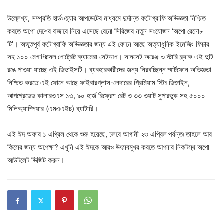
উল্লেখ্য, সম্প্রতি হার্ডওয়্যার আপডেটের মাধ্যমে দুর্দান্ত ফটোগ্রাফি অভিজ্ঞতা নিশ্চিত
করতে অপো দেশের বাজারে নিয়ে এসেছে রেনো সিরিজের নতুন সংযোজন ‘অপো রেনো৮
টি’। অভূতপূর্ব ফটোগ্রাফি অভিজ্ঞতার জন্য এই ফোনে আছে অত্যাধুনিক ইমেজিং ফিচার
সহ ১০০ মেগাপিক্সেল পোর্ট্রেট ক্যামেরা সেটআপ। সানসেট অরেঞ্জ ও স্টারি ব্ল্যাক এই দুটি
রঙে পাওয়া যাচ্ছে এই ডিভাইসটি। ব্যবহারকারীদের জন্য নিরবচ্ছিন্ন স্মার্টফোন অভিজ্ঞতা
নিশ্চিত করতে এই ফোনে আছে ফাইবারগ্লাস-লেদারের প্রিমিয়াম স্টিচ ডিজাইন,
আপগ্রেডেড কালারওএস ১৩, ৯০ হার্জ রিফ্রেশ রেট ও ৩৩ ওয়াট সুপারভুক সহ ৫০০০
মিলিঅ্যাম্পিয়ার (এমএএইচ) ব্যাটারি।
এই ঈদ অফার ১ এপ্রিল থেকে শুরু হয়েছে, চলবে আগামী ২৩ এপ্রিল পর্যন্ত৷ তাহলে আর
কিসের জন্য অপেক্ষা? এখুনি এই ঈদকে আরও উৎসবমুখর করতে আপনার নিকটস্থ অপো
আউটলেট ভিজিট করুন।