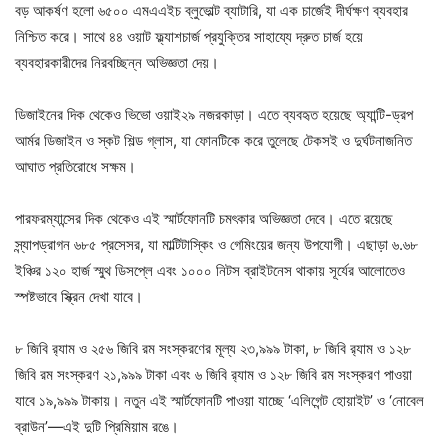
বড় আকর্ষণ হলো ৬৫০০ এমএএইচ ব্লুভোল্ট ব্যাটারি, যা এক চার্জেই দীর্ঘক্ষণ ব্যবহার
নিশ্চিত করে। সাথে ৪৪ ওয়াট ফ্ল্যাশচার্জ প্রযুক্তির সাহায্যে দ্রুত চার্জ হয়ে
ব্যবহারকারীদের নিরবচ্ছিন্ন অভিজ্ঞতা দেয়।
ডিজাইনের দিক থেকেও ভিভো ওয়াই২৯ নজরকাড়া। এতে ব্যবহৃত হয়েছে অ্যান্টি-ড্রপ
আর্মর ডিজাইন ও স্কট শিল্ড গ্লাস, যা ফোনটিকে করে তুলেছে টেকসই ও দুর্ঘটনাজনিত
আঘাত প্রতিরোধে সক্ষম।
পারফরম্যান্সের দিক থেকেও এই স্মার্টফোনটি চমৎকার অভিজ্ঞতা দেবে। এতে রয়েছে
স্ন্যাপড্রাগন ৬৮৫ প্রসেসর, যা মাল্টিটাস্কিং ও গেমিংয়ের জন্য উপযোগী। এছাড়া ৬.৬৮
ইঞ্চির ১২০ হার্জ স্মুথ ডিসপ্লে এবং ১০০০ নিটস ব্রাইটনেস থাকায় সূর্যের আলোতেও
স্পষ্টভাবে স্ক্রিন দেখা যাবে।
৮ জিবি র‌্যাম ও ২৫৬ জিবি রম সংস্করণের মূল্য ২৩,৯৯৯ টাকা, ৮ জিবি র‍্যাম ও ১২৮
জিবি রম সংস্করণ ২১,৯৯৯ টাকা এবং ৬ জিবি র‌্যাম ও ১২৮ জিবি রম সংস্করণ পাওয়া
যাবে ১৯,৯৯৯ টাকায়। নতুন এই স্মার্টফোনটি পাওয়া যাচ্ছে ‘এলিগেন্ট হোয়াইট’ ও ‘নোবেল
ব্রাউন’—এই দুটি প্রিমিয়াম রঙে।