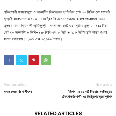
শক্তিশালী পারফরম্যান্স ও আকর্ষণীয় ডিজাইনের ইনফিনিক্স নোট ৩০ সিরিজ বেশ সাশ্রয়ী
মূল্যেই বাজারে পাওয়া যাচ্ছে। সামগ্রিক ফিচার ও সক্ষমতার কারণে ফোনগুলো দামের
তুলনায় বেশ শক্তিশালী প্রতিদ্বন্দ্বী। বাংলাদেশে নোট ৩০ প্রো-র মূল্য ২৭,৯৯৯ টাকা।
নোট ৩০ মডেলটির ৮ জিবি+১২৮ জিবি এবং ৮ জিবি + ২৫৬ জিবি’র দুটি ভার্সন পাওয়া
যাচ্ছে যথাক্রমে ১৮,৯৯৯ এবং ২৩,৯৯৯ টাকায়।
Previous article
Next article
নগদে চলছে রিচার্জ উৎসব
‘ভিশন-২০৪১ স্মার্ট টাওয়ার সফটওয়্যার
টেকনোলজি পার্ক’-এর ভিত্তিপ্রস্তর স্থাপন
RELATED ARTICLES