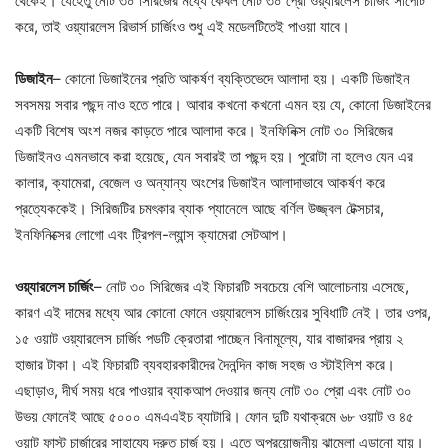
থেকেই। যেহেতু নোট ৩০ সিরিজের মধ্যে কেবল নোট ৩০ প্রো ওয়্যারলেস চার্জিং সাপোর্ট
করে, তাই ওয়্যারলেস রিভার্স চার্জিংও শুধু এই মডেলটিতেই পাওয়া যাবে।
ডিজাইন
– কোনো ডিজাইনের প্রতি আকর্ষণ ব্যক্তিভেদে আলাদা হয়। একটি ডিজাইন
সবসময় সবার পছন্দ নাও হতে পারে। আবার কখনো কখনো এমন হয় যে, কোনো ডিজাইনের
একটি বিশেষ অংশ নজর কাড়তে পারে আলাদা করে। ইনফিনিক্স নোট ৩০ সিরিজের
ডিজাইনও এমনভাবে করা হয়েছে, যেন সবারই তা পছন্দ হয়। পুরোটা না হলেও যেন এর
কালার, ক্যামেরা, বেজেল ও অন্যান্য অংশের ডিজাইন আলাদাভাবে আকর্ষণ করে
প্রত্যেককেই। সিরিজটির চমৎকার ব্যাক প্যানেলে আছে বর্ণিল উজ্জ্বল টেক্সচার,
ইনফিনিক্সের লোগো এবং ট্রিপল-ল্যান্স ক্যামেরা সেটআপ।
ওয়্যারলেস চার্জিং
– নোট ৩০ সিরিজের এই ফিচারটি সবচেয়ে বেশি আলোচনায় এসেছে,
কারণ এই দামের মধ্যে আর কোনো ফোনে ওয়্যারলেস চার্জিংয়ের সুবিধাটি নেই। তার ওপর,
১৫ ওয়াট ওয়্যারলেস চার্জিং পডটি ক্রেতারা পাচ্ছেন বিনামূল্যে, যার বাজারদর প্রায় ২
হাজার টাকা। এই ফিচারটি ব্যবহারকারীদের দৈনন্দিন কাজ সহজ ও স্টাইলিশ করে।
এছাড়াও, দীর্ঘ সময় ধরে পাওয়ার ব্যাকআপ দেওয়ার জন্য নোট ৩০ প্রো এবং নোট ৩০
উভয় ফোনেই আছে ৫০০০ এমএএইচ ব্যাটারি। ফোন দুটি যথাক্রমে ৬৮ ওয়াট ও ৪৫
ওয়াট ফাস্ট চার্জারের সাহায্যে দ্রুত চার্জ হয়। এতে অপ্রয়োজনীয় ঝামেলা এড়ানো যায়।