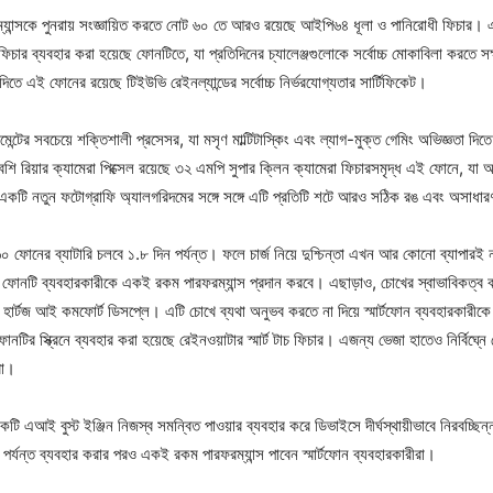
ান্সকে পুনরায় সংজ্ঞায়িত করতে নোট ৬০ তে আরও রয়েছে আইপি৬৪ ধূলা ও পানিরোধী ফিচার। 
ার ব্যবহার করা হয়েছে ফোনটিতে, যা প্রতিদিনের চ্যালেঞ্জগুলোকে সর্বোচ্চ মোকাবিলা করতে সক্ষম
তা দিতে এই ফোনের রয়েছে টিইউভি রেইনল্যান্ডের সর্বোচ্চ নির্ভরযোগ্যতার সার্টিফিকেট।
েন্টের সবচেয়ে শক্তিশালী প্রসেসর, যা মসৃণ মাল্টিটাস্কিং এবং ল্যাগ-মুক্ত গেমিং অভিজ্ঞতা দ
েশি রিয়ার ক্যামেরা পিক্সেল রয়েছে ৩২ এমপি সুপার ক্লিন ক্যামেরা ফিচারসমৃদ্ধ এই ফোনে, য
কটি নতুন ফটোগ্রাফি অ্যালগরিদমের সঙ্গে সঙ্গে এটি প্রতিটি শটে আরও সঠিক রঙ এবং অসাধারণ 
০ ফোনের ব্যাটারি চলবে ১.৮ দিন পর্যন্ত। ফলে চার্জ নিয়ে দুশ্চিন্তা এখন আর কোনো ব্যাপার
, ফোনটি ব্যবহারকারীকে একই রকম পারফরম্যান্স প্রদান করবে। এছাড়াও, চোখের স্বাভাবিকত্ব 
 হার্টজ আই কমফোর্ট ডিসপ্লে। এটি চোখে ব্যথা অনুভব করতে না দিয়ে স্মার্টফোন ব্যবহারকারীক
োনটির স্ক্রিনে ব্যবহার করা হয়েছে রেইনওয়াটার স্মার্ট টাচ ফিচার। এজন্য ভেজা হাতেও নির্বিঘ্
রা।
কটি এআই বুস্ট ইঞ্জিন নিজস্ব সমন্বিত পাওয়ার ব্যবহার করে ডিভাইসে দীর্ঘস্থায়ীভাবে নিরবচ্ছিন্
স পর্যন্ত ব্যবহার করার পরও একই রকম পারফরম্যান্স পাবেন স্মার্টফোন ব্যবহারকারীরা।