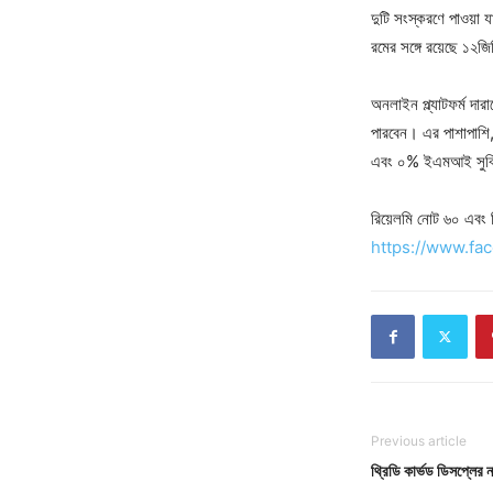
দুটি সংস্করণে পাওয়া য
রমের সঙ্গে রয়েছে ১২জ
অনলাইন প্ল্যাটফর্ম দার
পারবেন। এর পাশাপাশি, দ
এবং ০% ইএমআই সুবি
রিয়েলমি নোট ৬০ এবং ড
https://www.fa
Previous article
থ্রিডি কার্ভড ডিসপ্লের ন