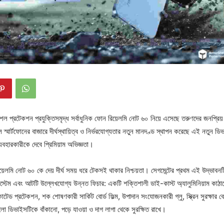
েল প্রটেকশন প্রযুক্তিসমৃদ্ধ সর্বাধুনিক ফোন রিয়েলমি নোট ৬০ নিয়ে এসেছে তরুণদের জনপ্রিয় স্মার
ল স্মার্টফোনের বাজারে দীর্ঘস্থায়িত্ব ও নির্ভরযোগ্যতার নতুন মানদণ্ড স্থাপন করেছে এই নতুন
বহারকারীকে দেবে প্রিমিয়াম অভিজ্ঞতা।
়েলমি নোট ৬০ কে দেয় দীর্ঘ সময় ধরে টেকসই থাকার নিশ্চয়তা। সেগমেন্টের প্রথম এই উদ্ভাবনট
স্টেম এবং আটটি উল্লেখযোগ্য উন্নত ফিচার: একটি শক্তিশালী ডাই-কাস্ট অ্যালুমিনিয়াম কাঠা
োটেড প্রটেকশন, শক শোষণকারী সার্কিট বোর্ড ফিল্ম, উপাদান সংযোজনকারী গ্লু, স্ক্রিন সুরক্ষ
 ডিভাইসটিকে বাঁকানো, পড়ে যাওয়া ও দাগ লাগা থেকে সুরক্ষিত রাখে।