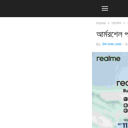
Home
গ্যাজেটস
আর্মরশেল 
By
টেক সংবাদ ডেস্ক
-
S