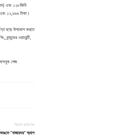
্যাম) এবং ১২৮জিবি
কা এবং ১২,৯৯৯ টাকা।
পর্যন্ত ছাড় উপভোগ করতে
র্যান্ডের ওয়ারেন্টি,
 ফেসবুক পেজ
Next article
ট ভাঙতে “বাজারদর” অ্যাপ