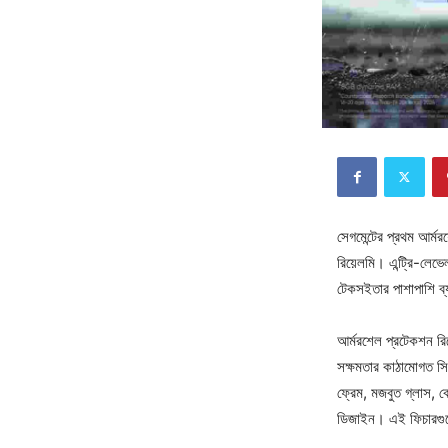
সেগমেন্টের প্রথম আর্মরশ
রিয়েলমি। এন্ট্রি-লেভে
টেকসইতার পাশাপাশি ব্য
আর্মরশেল প্রটেকশন রিয
সক্ষমতার কাঠামোগত সি
ফ্রেম, মজবুত গ্লাস, ক
ডিজাইন। এই ফিচারগুলো