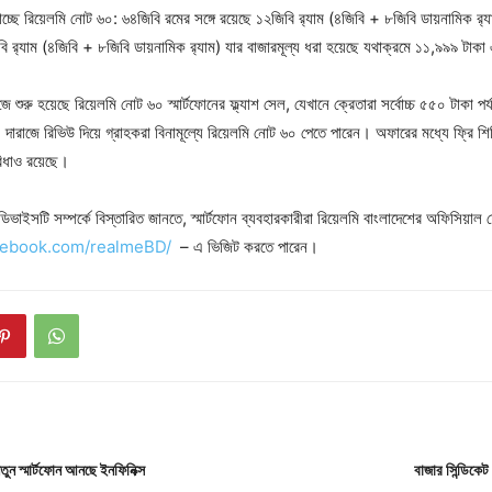
াচ্ছে রিয়েলমি নোট ৬০: ৬৪জিবি রমের সঙ্গে রয়েছে ১২জিবি র‌্যাম (৪জিবি + ৮জিবি ডায়নামিক র‌
িবি র‌্যাম (৪জিবি + ৮জিবি ডায়নামিক র‌্যাম) যার বাজারমূল্য ধরা হয়েছে যথাক্রমে ১১,৯৯৯ টা
াজে শুরু হয়েছে রিয়েলমি নোট ৬০ স্মার্টফোনের ফ্ল্যাশ সেল, যেখানে ক্রেতারা সর্বোচ্চ ৫৫০ টাকা 
ারাজে রিভিউ দিয়ে গ্রাহকরা বিনামূল্যে রিয়েলমি নোট ৬০ পেতে পারেন। অফারের মধ্যে ফ্রি শিপিং, ব্
ধাও রয়েছে।
িভাইসটি সম্পর্কে বিস্তারিত জানতে, স্মার্টফোন ব্যবহারকারীরা রিয়েলমি বাংলাদেশের অফিসিয়াল
cebook.com/realmeBD/
– এ ভিজিট করতে পারেন।
তুন স্মার্টফোন আনছে ইনফিনিক্স
বাজার সিন্ডিকে