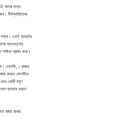
এই দামের মধ্যে
। দীর্ঘস্থায়িত্বের
িতে সক্ষম। একই বাজেটের
া আগের মডেলগুলোর
স্পষ্টতা প্রদান করে।
ই না। এমনকি, ১ হাজার
বজায় রাখতে ফোনটিতে
ে দেবে একটি মসৃণ
নে ফোন ব্যবহার করতে
নতা বজায় রাখার