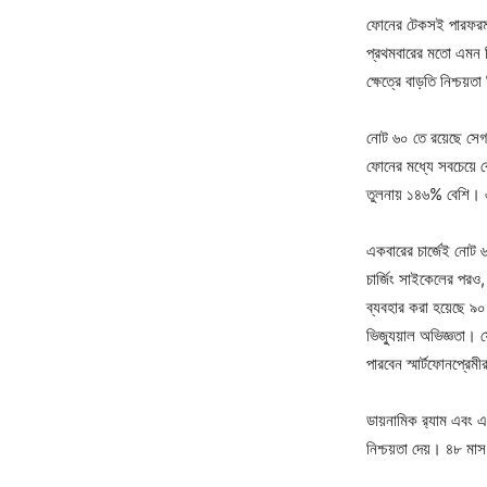
ফোনের টেকসই পারফরম্য
প্রথমবারের মতো এমন ফিচ
ক্ষেত্রে বাড়তি নিশ্চয়
নোট ৬০ তে রয়েছে সেগম
ফোনের মধ্যে সবচেয়ে ব
তুলনায় ১৪৬% বেশি। এ
একবারের চার্জেই নোট ৬
চার্জিং সাইকেলের পরও
ব্যবহার করা হয়েছে ৯০
ভিজ্যুয়াল অভিজ্ঞতা। ফ
পারবেন স্মার্টফোনপ্রেমী
ডায়নামিক র‌্যাম এবং এ
নিশ্চয়তা দেয়। ৪৮ মা