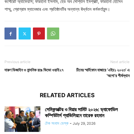
কর্পোরেট অ্যাফেয়ার্স; ফারহানা ইসলাম, হেড অব সোশ্যাল ইমপ্যাক্ট, ফারহানা হোসেন
শাম্মু, প্রোগ্রাম ম্যানেজার এবং প্রতিষ্ঠানটির অন্যান্য ঊর্ধ্বতন কর্মকর্তাবৃন্দ।
Previous article
Next article
দারুণ ডিজাইন ও নান্দনিক রঙে ভিভো ওয়াই২৭
চীনের স্মার্টফোন বাজারে ‘এইচ১ ২০২৩’ এ
‘অপো’র শীর্ষস্থান
RELATED ARTICLES
সেমিকন্ডাক্টর ও বিয়ার সামিট ২০২৬: ড্যাফোডিল
কম্পিউটার্স প্যাভিলিয়নে তারেক রহমান
টেক সংবাদ ডেস্ক
-
July 29, 2026