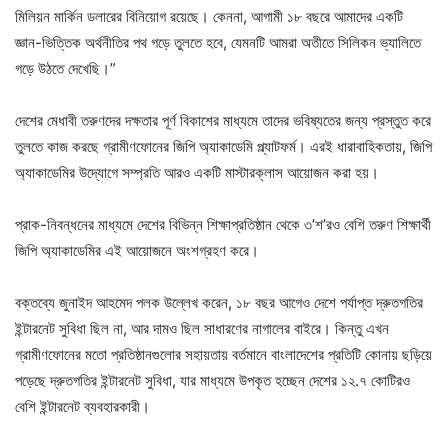
মিলিয়ন মার্কিন ডলারের বিনিয়োগ রয়েছে। কেননা, আগামী ১৮ বছরে আমাদের একটি
জ্ঞান-ভিত্তিক অর্থনীতির পথ গড়ে তুলতে হবে, যেমনটি আমরা অতীতে সিলিকন ভ্যালিতে
গড়ে উঠতে দেখেছি।”
দেশের মেধাবী তরুণদের দক্ষতার পূর্ণ বিকাশের মাধ্যমে তাদের ভবিষ্যতের জন্য প্রস্তুত করে
তুলতে কাজ করছে গ্রামীণফোনের জিপি অ্যাকাডেমি প্ল্যাটফর্ম। এরই ধারাবাহিকতায়, জিপি
অ্যাকাডেমির উদ্যোগে সম্প্রতি আরও একটি মাস্টারক্লাস আয়োজন করা হয়।
প্রাক-নিবন্ধনের মাধ্যমে দেশের বিভিন্ন শিক্ষাপ্রতিষ্ঠান থেকে ৩’শ’রও বেশি তরুণ শিক্ষার্থী
জিপি অ্যাকাডেমির এই আয়োজনে অংশগ্রহণ করে।
বক্তব্যে জুনাইদ আহমেদ পলক উল্লেখ করেন, ১৮ বছর আগেও দেশে পর্যাপ্ত দ্রুতগতির
ইন্টারনেট সুবিধা ছিল না, আর দামও ছিল সাধারণের নাগালের বাইরে। কিন্তু এখন
গ্রামীণফোনের মতো প্রতিষ্ঠানগুলোর সহায়তায় বর্তমানে বাংলাদেশের প্রতিটি কোনায় ছড়িয়ে
পড়েছে দ্রুতগতির ইন্টারনেট সুবিধা, যার মাধ্যমে উপকৃত হচ্ছেন দেশের ১২.৭ কোটিরও
বেশি ইন্টারনেট ব্যবহারকারী।