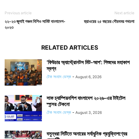
Previous article
Next article
২২-২৩ জুলাই পঞ্চম বিপিও সামিট বাংলাদেশ-
হুয়াওয়ের ২৫ বছরের গৌরবময় পথচলা
২০২৩
RELATED ARTICLES
‘ফিউচার অ্যাস্ট্রোনটস মিট-আপ’: শিশুদের মহাকাশ
স্বপ্ন
টেক সংবাদ ডেস্ক
-
August 6, 2026
সাফ চ্যাম্পিয়নশিপ বাংলাদেশ ২০২৬-এর টাইটেল
স্পন্সর টেকনো
টেক সংবাদ ডেস্ক
-
August 3, 2026
বসুন্ধরা সিটিতে অনারের সর্বাধুনিক প্রযুক্তিপণ্যের