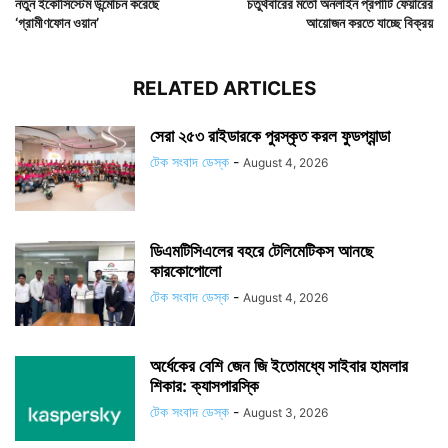
নতুন ইকোসিস্টেম উন্মোচন করেছে
চতুর্থবারের মতো অনলাইন প্রপার্টি ফেয়ারের
‘গ্রামীণফোন ওয়ান’
আয়োজন করতে যাচ্ছে বিক্রয়
RELATED ARTICLES
সেরা ২৫৩ রাইডারকে পুরস্কৃত করল ফুডপ্যান্ডা
টেক সংবাদ ডেস্ক
-
August 4, 2026
ডিএমটিসিএলের বহরে টেলিমেটিকস আনছে
কারকোপোলো
টেক সংবাদ ডেস্ক
-
August 4, 2026
অর্ধেকের বেশি জেন জি ইতোমধ্যে সাইবার হামলার
শিকার: ক্যাসপারস্কি
টেক সংবাদ ডেস্ক
-
August 3, 2026