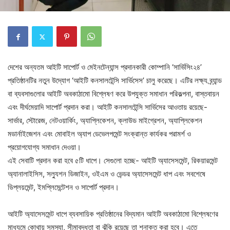
দেশের অন্যতম আইটি সাপোর্ট ও মেইনটেন্যান্স প্রদানকারী কোম্পানি ‘সার্ভিসিং২৪’
প্রতিষ্ঠানটির নতুন উদ্যোগ ‘আইটি কনসালটেন্সি সার্ভিসেস’ চালু করেছে। এটির লক্ষ্য ব্র্যান্ড
বা ব্যবসাগুলোর আইটি অবকাঠামো বিশ্লেষণ করে উপযুক্ত সমাধান পরিকল্পনা, বাস্তবায়ন
এবং দীর্ঘমেয়াদি সাপোর্ট প্রদান করা। আইটি কনসালটেন্সি সার্ভিসের আওতায় রয়েছে-
সার্ভার, স্টোরেজ, নেটওয়ার্কিং, অ্যাপ্লিকেশন, ক্লাউড মাইগ্রেশন, অ্যাপ্লিকেশন
মডার্নাইজেশন এবং মোবাইল অ্যাপ ডেভেলপমেন্ট সংক্রান্ত কার্যকর পরামর্শ ও
প্রয়োগযোগ্য সমাধান দেওয়া।
এই সেবাটি প্রদান করা হবে ৫টি ধাপে। সেগুলো হচ্ছে- আইটি অ্যাসেসমেন্ট, রিকয়ারমেন্ট
অ্যানালাইসিস, সল্যুশন ডিজাইন, ওইএম ও ভেন্ডর অ্যাসেসমেন্ট ধাপ এবং সবশেষে
ডিপ্লয়মেন্ট, ইমপ্লিমেন্টেশন ও সাপোর্ট প্রদান।
আইটি অ্যাসেসমেন্ট ধাপে ব্যবসায়িক প্রতিষ্ঠানের বিদ্যমান আইটি অবকাঠামো বিশ্লেষণের
মাধ্যমে কোথায় সমস্যা, সীমাবদ্ধতা বা ঝুঁকি রয়েছে তা শনাক্ত করা হবে। এতে