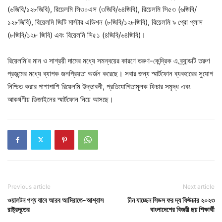
(৬জিবি/১২৮জিবি), রিয়েলমি সি৩০এস (৩জিবি/৬৪জিবি), রিয়েলমি সি৫৩ (৬জিবি/
১২৮জিবি), রিয়েলমি জিটি মাস্টার এডিশন (৮জিবি/১২৮জিবি), রিয়েলমি ৯ প্রো প্লাস
(৮জিবি/১২৮ জিবি) এবং রিয়েলমি সি৫১ (৪জিবি/৬৪জিবি)।
রিয়েলমি’র মান ও সাশ্রয়ী দামের মধ্যে সমন্বয়ের কারণে তরুণ-কেন্দ্রিক এ ব্র্যান্ডটি তরুণ
প্রজন্মের মধ্যে ব্যাপক জনপ্রিয়তা অর্জন করেছে। সবার জন্য স্মার্টফোন ব্যবহারের সুযোগ
নিশ্চিত করার পাশাপাশি রিয়েলমি উদ্ভাবনী, প্রতিযোগিতামূলক ফিচার সমৃদ্ধ এবং
আকর্ষণীয় ডিজাইনের স্মার্টফোন নিয়ে আসছে।
Previous article
Next article
ওয়ালটন পণ্য যাবে আরব আমিরাতে-আশ্বাস
চীন যাচ্ছেন সিডস ফর দ্য ফিউচার ২০২৩
রাষ্ট্রদূতের
বাংলাদেশের বিজয়ী ছয় শিক্ষার্থী