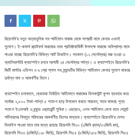
রিয়েলমি’র নতুন অত্যাধুনিক সব স্মার্টফোন দারাজ থেকে সাশ্রয়ী দামে কেনার এখনই
সুযোগ। ই-কমার্স প্ল্যাটফর্ম দারাজের নবম প্রতিষ্ঠাবার্ষিকী উপলক্ষে দারাজে অবিশ্বাস্য দামে
পাওয়া যাচ্ছে রিয়েলমি’র বিভিন্ন স্মার্ট ডিভাইস। গতকাল (১২ সেপ্টেম্বর) শুরু হওয়া এ
অ্যানিভার্সারি ক্যাম্পেইন চলবে আগামী ২৪ সেপ্টেম্বর পর্যন্ত। এ ক্যাম্পেইনে রিয়েলমি’র
জিটি মাস্টার এডিশন ও ৯ প্রো প্লাস সহ ব্র্যান্ডটির বিভিন্ন স্মার্টফোন কেনার সুযোগ থাকছে
দুর্দান্ত দাম ও আকর্ষণীয় ডিলে।
ক্যাম্পেইন চলাকালে, ক্রেতারা নির্বাচিত স্মার্টফোনে দারাজের ডিসকাউন্ট কুপন ব্যবহার করে
সর্বোচ্চ ২,৮০০ টাকা পর্যন্ত ৫ শতাংশ ছাড় উপভোগ করতে পারবেন; সাথে থাকছে শূন্য
শতাংশ ইএমআই ও ব্র্যান্ড ওয়্যারেন্টি সুবিধা। এছাড়াও, এসব স্মার্টফোন কেনা যাবে পেমেন্ট
পার্টনারদের বিস্তৃত পরিসরের আকর্ষণীয় ডিলের মাধ্যমে। ক্যাম্পেইনে রিয়েলমি’র যেসব
ডিভাইস পাওয়া যাবে তার মধ্যে রয়েছে রিয়েলমি সি৩০ (২জিবি র‍্যাম/৩২জিবি রম),
রিয়েলমি সি৩৩ (৪জিবি/১২৮ জিবি), রিয়েলমি সি৫৫ (৮জিবি/২৫৬ জিবি), রিয়েলমি সি৫৫