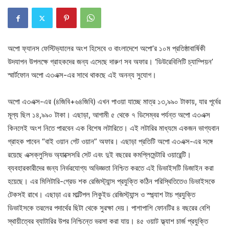
অপো ফ্যানস ফেস্টিভ্যালের অংশ হিসেবে ও বাংলাদেশে অপো’র ১০ম প্রতিষ্ঠাবার্ষিকী
উদযাপন উপলক্ষে গ্রাহকদের জন্য এসেছে দারুণ সব অফার। ‘ডিউরেবিলিটি চ্যাম্পিয়ন’
স্মার্টফোন অপো এ৩এক্স-এর সাথে থাকছে এই অনন্য সুযোগ।
অপো এ৩এক্স-এর (৪জিবি+৬৪জিবি) এখন পাওয়া যাচ্ছে মাত্র ১৩,৯৯০ টাকায়, যার পূর্বের
মূল্য ছিল ১৪,৯৯০ টাকা। এছাড়া, আগামী ৫ থেকে ৭ ডিসেম্বর পর্যন্ত অপো এ৩এক্স
কিনলেই অংশ নিতে পারবেন এক বিশেষ লটারিতে। এই লটারির মাধ্যমে একজন ভাগ্যবান
গ্রাহক পাবেন “বাই ওয়ান গেট ওয়ান” অফার। এছাড়া প্রতিটি অপো এ৩এক্স-এর সঙ্গে
রয়েছে এক্সক্লুসিভ অ্যাক্সেসরি সেট এবং দুই বছরের কমপ্লিমেন্টারি ওয়ারেন্টি।
ব্যবহারকারীদের জন্য নির্ভরযোগ্য অভিজ্ঞতা নিশ্চিত করতে এই ডিভাইসটি ডিজাইন করা
হয়েছে। এর মিলিটারি-গ্রেড শক রেজিস্ট্যান্স প্রযুক্তি কঠিন পরিস্থিতিতেও ডিভাইসকে
টেকসই রাখে। এছাড়া এর মাল্টিপল লিকুইড রেজিস্ট্যান্স ও স্প্ল্যাশ টাচ প্রযুক্তি
ডিভাইসকে তরলের পদার্থের ছিটা থেকে সুরক্ষা দেয়। পাশাপাশি ফোনটির ৪ বছরের বেশি
স্থায়ীত্বের ব্যাটারির উপর নিশ্চিন্তে ভরসা করা যায়। ৪৫ ওয়াট ফ্ল্যাশ চার্জ প্রযুক্তি