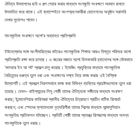
ঐতিহ্য উদযাপনের ছবি ও গল্প শেয়ার করার মাধ্যমে সংস্কৃতি সংরক্ষণে অবদান রাখতে
উৎসাহিত করে থাকে। এই ক্যাম্পেইনে অংশগ্রহণকারীরা ডোনেশনের অনুষ্ঠান সরাসরি
দেখার সুযোগও পাবেন।
সাংস্কৃতিক সংরক্ষণে অপো’র অব্যাহত প্রতিশ্রুতি
ইউনেস্কোর সঙ্গে অংশীদারিত্বের বাইরেও সাংস্কৃতিক শিক্ষায় আরও বিস্তৃত পরিসরে অপো
প্রতিশ্রুতি রক্ষা করে চলেছে। এ বছরের শুরুতে অপো ডিসকভারি চ্যানেলের সঙ্গে যৌথভাবে
‘কালচার ইন আ শট’ প্রকল্প চালু করেছে। ইমেজিং প্রযুক্তির মাধ্যমে সাংস্কৃতিক
বৈচিত্র্যের গুরুত্ব তুলে ধরা এবং সংরক্ষণের লক্ষ্য নিয়ে কাজ করছে এই বৈশ্বিক
উদ্যোগটি। এই প্রকল্পে নিরলসভাবে কাজ করা বিভিন্ন ব্যক্তির প্রচেষ্টাগুলোকে তুলে ধরা
হয়েছে। যেমন- থাইল্যান্ডের লিসু গোষ্ঠী তাদের ঐতিহ্যকে সঙ্গীতের মাধ্যমে সংরক্ষণ
করছে; ইন্দোনেশিয়ার কারিগররা স্থানীয় ঐতিহ্যের চিত্রায়ণে প্রাচীন বাটিক শিল্পচর্চা
করছেন; এবং স্পেনের ফ্লামেনকো নৃত্যশিল্পীরা তাদের শিল্পের মাধ্যমে আন্দালুসিয়ান
সংস্কৃতির প্রতিফলন ঘটাচ্ছেন। প্রতিটি গোষ্ঠী তাদের স্বতন্ত্র শিল্পরূপের মাধ্যমে অনন্য
সাংস্কৃতিকে তুলে ধরছে।