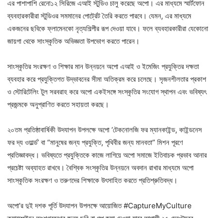
এর পাশাপাশি রেনো১২ সিরিজে এআই স্টুডিও চালু করেছে অপো। এর মাধ্যমে স্মার্টফোন
ব্যবহারকারীরা স্টুডিওর সমমানের পোর্ট্রেট তৈরি করতে পারবে। যেমন, এর মাধ্যমে
একজনের ছবিকে ফ্লামেনকো নৃত্যশিল্পীর রূপ দেওয়া যাবে। ফলে ব্যবহারকারীরা যেকোনো
জায়গা থেকে সাংস্কৃতিক অভিজ্ঞতা উপভোগ করতে পারেন।
সাংস্কৃতির সংরক্ষণ ও শিক্ষার মান উন্নয়নে অপো এআই ও ইমেজিং প্রযুক্তির দক্ষতা
ব্যবহার করে প্রযুক্তিগত উদ্ভাবনের সীমা অতিক্রম করে চলেছে। সৃজনশীলতার প্রকাশ
ও স্টোরিটেলিং টুল সরবরাহ করে অপো একইসঙ্গে সংস্কৃতির সংযোগ স্থাপন এবং ভবিষ্যৎ
প্রজন্মকে অনুপ্রাণিত করতে সহায়তা করছে।
২০তম প্রতিষ্ঠাবার্ষিকী উদযাপন উপলক্ষে অপো ‘টেকনোলজি ফর ম্যানকাইন্ড, কাইন্ডনেস
ফর দ্য ওয়ার্ল্ড’ বা “মানুষের জন্য প্রযুক্তি, পৃথিবীর জন্য মানবতা” মিশন পূরণে
প্রতিজ্ঞাবদ্ধ। ভবিষ্যতে প্রযুক্তিকে কাজে লাগিয়ে অপো সমাজে ইতিবাচক প্রভাব আনার
প্রচেষ্টা অব্যাহত রাখবে। বৈশ্বিক সংস্কৃতির উন্নয়নে অবদান রাখার মাধ্যমে অপো
সাংস্কৃতিক সংরক্ষণ ও তরুণদের শিক্ষাকে উৎসাহিত করতে প্রতিশ্রুতিবদ্ধ।
অপো’র দুই দশক পূর্তি উদযাপন উপলক্ষে আয়োজিত #CaptureMyCulture