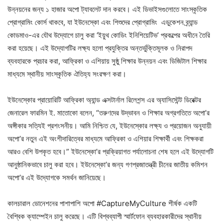
উন্নয়নের জন্য ১ হাজার অপো ট্যাবলেট দান করবে। এই ডিভাইসগুলোতে সাংস্কৃতিক
প্রোগ্রামিং কোর্স থাকবে, যা ইউনেস্কো এবং শিশুদের প্রোগ্রামিং এডুকেশন ব্র্যান্ড
কোডমাও-এর যৌথ উদ্যোগে চালু করা ‘ইয়ুথ কোডিং ইনিশিয়েটিভ’ প্রকল্পের অধীনে তৈরি
করা হয়েছে। এই উদ্যোগটির লক্ষ্য হলো প্রযুক্তির অন্তর্ভুক্তিমূলক ও নিরাপদ
ব্যবহারকে প্রচার করা, আফ্রিকা ও এশিয়ায় সুষ্ঠু শিক্ষার উন্নয়ন এবং ডিজিটাল শিক্ষার
মাধ্যমে স্থানীয় সাংস্কৃতিক ঐতিহ্য সংরক্ষণ করা।
ইউনেস্কোর প্রায়োরিটি আফ্রিকা অ্যান্ড এক্সটার্নাল রিলেশন্স এর অ্যাসিস্টেন্ট ডিরেক্টর
জেনারেল ফারমিন ই. মাতোকো বলেন, “তরুণদের উদ্ভাবন ও শিক্ষার অগ্রগতিতে অপো’র
অঙ্গীকার সত্যিই প্রশংসনীয়। আমি নিশ্চিত যে, ইউনেস্কোর লক্ষ্য ও প্রয়োজন অনুযায়ী
অপো’র নতুন এই অংশীদারিত্বের মাধ্যমে আফ্রিকা ও এশিয়ার শিক্ষার্থী এবং শিক্ষকরা
আরও বেশি উপকৃত হবে।” ইউনেস্কো’র প্রক্রিয়াগত পর্যালোচনা শেষ হলে এই উদ্যোগটি
আনুষ্ঠানিকভাবে চালু করা হবে। ইউনেস্কো’র জন্য গণপ্রজাতন্ত্রী চীনের জাতীয় কমিশন
অপো’র এই উদ্যোগকে সমর্থন জানিয়েছে।
কালচারাল ডোনেশনের পাশাপাশি অপো #CaptureMyCulture শীর্ষক একটি
বৈশ্বিক ক্যাম্পেইন চালু করেছে। এটি বিশ্বব্যাপী স্মার্টফোন ব্যবহারকারীদের স্থানীয়