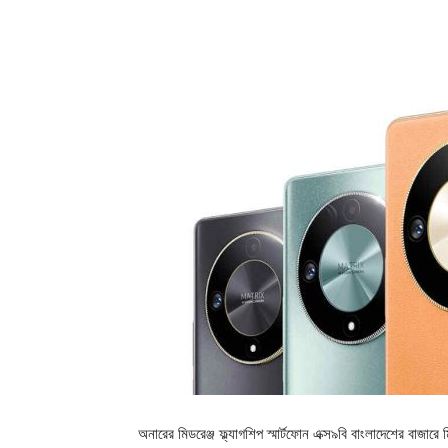
অনারের মিডরেঞ্জ ফ্ল্যাগশিপ স্মার্টফোন এক্স৯বি বাংলাদেশের বাজারে 