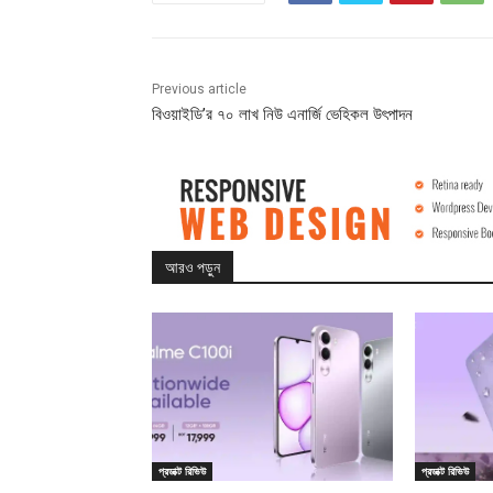
Previous article
বিওয়াইডি’র ৭০ লাখ নিউ এনার্জি ভেহিকল উৎপাদন
আরও পড়ুন
প্রডাক্ট রিভিউ
প্রডাক্ট রিভিউ