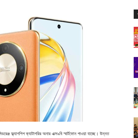
মিডরেঞ্জ ফ্ল্যাগশিপ ক্যাটাগরির অনার এক্স৯বি স্মার্টফোন পাওয়া যাচ্ছে। উন্নত