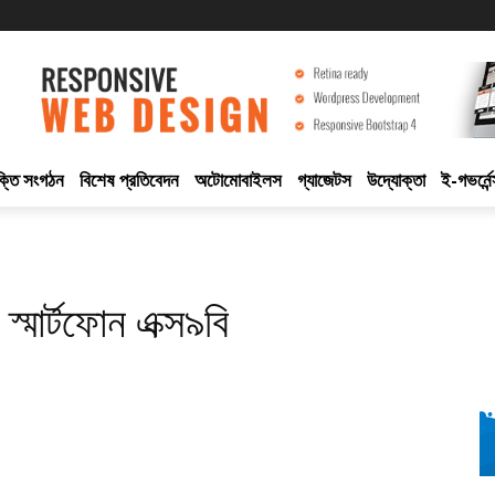
ুক্তি সংগঠন
বিশেষ প্রতিবেদন
অটোমোবাইলস
গ্যাজেটস
উদ্যোক্তা
ই-গভর্নেন
 স্মার্টফোন এক্স৯বি