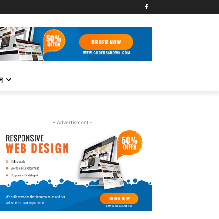
্স
- Advertisment -