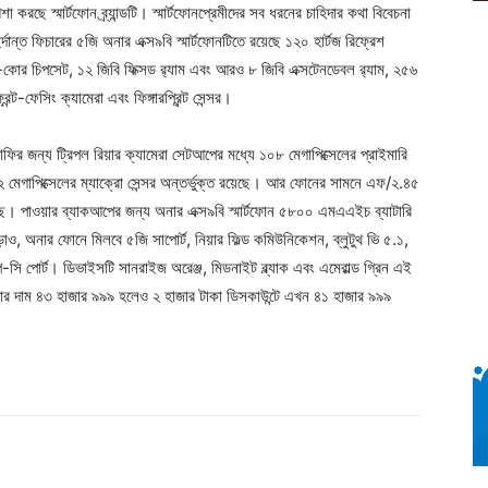
া করছে স্মার্টফোন ব্র্যান্ডটি। স্মার্টফোনপ্রেমীদের সব ধরনের চাহিদার কথা বিবেচনা
ন্ত ফিচারের ৫জি অনার এক্স৯বি স্মার্টফোনটিতে রয়েছে ১২০ হার্টজ রিফ্রেশ
-কোর চিপসেট, ১২ জিবি ফিক্সড র‌্যাম এবং আরও ৮ জিবি এক্সটেনডেবল র‌্যাম, ২৫৬
ন্ট-ফেসিং ক্যামেরা এবং ফিঙ্গারপ্রিন্ট সেন্সর।
রাফির জন্য ট্রিপল রিয়ার ক্যামেরা সেটআপের মধ্যে ১০৮ মেগাপিক্সেলের প্রাইমারি
 ২ মেগাপিক্সেলের ম্যাক্রো সেন্সর অন্তর্ভুক্ত রয়েছে। আর ফোনের সামনে এফ/২.৪৫
়েছে। পাওয়ার ব্যাকআপের জন্য অনার এক্স৯বি স্মার্টফোন ৫৮০০ এমএএইচ ব্যাটারি
ড়াও, অনার ফোনে মিলবে ৫জি সাপোর্ট, নিয়ার ফিল্ড কমিউনিকেশন, ব্লুটুথ ভি ৫.১,
পোর্ট। ডিভাইসটি সানরাইজ অরেঞ্জ, মিডনাইট ব্ল্যাক এবং এমেরাল্ড গ্রিন এই
েগুলার দাম ৪৩ হাজার ৯৯৯ হলেও ২ হাজার টাকা ডিসকাউন্টে এখন ৪১ হাজার ৯৯৯