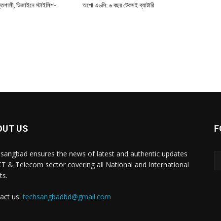
্তিশালী, ডিজাইনে স্টাইলিশ-
অপো এ৬সি: ৬ বছর টেকসই ব্যাটারি
OUT US
F
sangbad ensures the news of latest and authentic updates
CT & Telecom sector covering all National and International
ts.
act us:
techsangbadbd@gmail.com