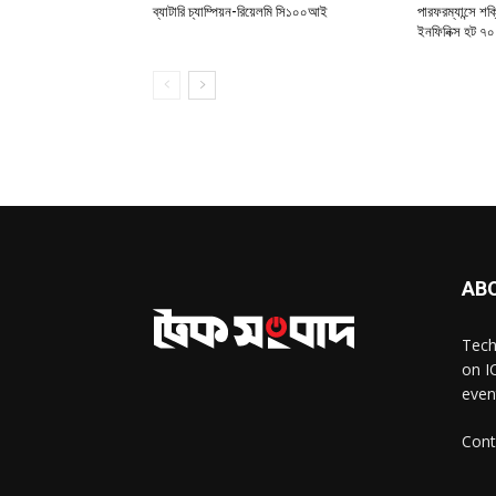
ব্যাটারি চ্যাম্পিয়ন-রিয়েলমি সি১০০আই
পারফরম্যান্সে শক
ইনফিনিক্স হট ৭০
AB
Tech
on I
even
Cont