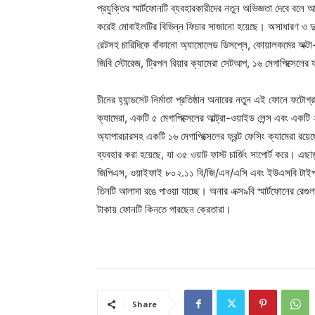
প্রযুক্তির স্মার্টফোনটি ব্যবহারকারীদের নতুন অভিজ্ঞতা দেবে বলে আশ
করেই মোবাইলটির বিভিন্ন ফিচার সাজানো হয়েছে। অসাধারণ ও দুর্দা
রেটসহ চারিদিকে বাঁকানো অ্যামোলেড ডিসপ্লে, কোয়ালকমের অক্টা
জিবি স্টোরেজ, ট্রিপল রিয়ার ক্যামেরা সেটআপ, ১৬ মেগাপিক্সেলের ফ্র
চীনের হ্যান্ডসেট নির্মাতা প্রতিষ্ঠান অনারের নতুন এই ফোনে ফটোগ্
ক্যামেরা, একটি ৫ মেগাপিক্সেলের আল্ট্রা-ওয়াইড লেন্স এবং একটি
অ্যাপারচারসহ একটি ১৬ মেগাপিক্সেলের ফ্রন্ট ফেসিং ক্যামেরা রয
ব্যবহার করা হয়েছে, যা ৩৫ ওয়াট ফাস্ট চার্জিং সাপোর্ট করে। এছা
জিপিএস, ওয়াইফাই ৮০২.১১ বি/জি/এন/এসি এবং ইউএসবি টাইপ-সি 
তিনটি আলাদা রঙে পাওয়া যাচ্ছে। অনার এক্স৯বি স্মার্টফোনের র
টাকায় ফোনটি কিনতে পারছেন ক্রেতারা।
Share